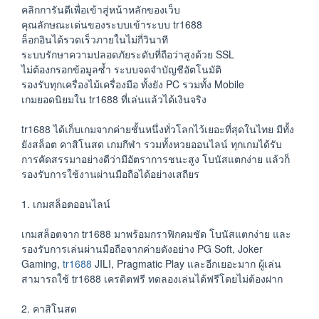
คลิกการันตีเพื่อเข้าสู่หน้าหลักของเว็บ
คุณลักษณะเด่นของระบบเข้าระบบ tr1688
ล็อกอินได้รวดเร็วภายในไม่กี่วินาที
ระบบรักษาความปลอดภัยระดับที่ถือว่าสูงด้วย SSL
ไม่ต้องกรอกข้อมูลซ้ำ ระบบจดจำบัญชีอัตโนมัติ
รองรับทุกเครื่องไม้เครื่องมือ ทั้งยัง PC รวมทั้ง Mobile
เกมยอดนิยมใน tr1688 ที่เล่นแล้วได้เงินจริง
tr1688 ได้เก็บเกมจากค่ายชั้นหนึ่งทั่วโลกไว้เยอะที่สุดในไทย มีทั้ง
ยังสล็อต คาสิโนสด เกมกีฬา รวมทั้งหวยออนไลน์ ทุกเกมได้รับ
การคัดสรรมาอย่างดีว่ามีอัตราการชนะสูง โบนัสแตกง่าย แล้วก็
รองรับการใช้งานผ่านมือถือได้อย่างเสถียร
1. เกมสล็อตออนไลน์
เกมสล็อตจาก tr1688 มาพร้อมกราฟิกคมชัด โบนัสแตกง่าย และ
รองรับการเล่นผ่านมือถือจากค่ายดังอย่าง PG Soft, Joker
Gaming,
tr1688
JILI, Pragmatic Play และอีกเยอะมาก ผู้เล่น
สามารถใช้ tr1688 เครดิตฟรี ทดลองเล่นได้ฟรีโดยไม่ต้องฝาก
2. คาสิโนสด