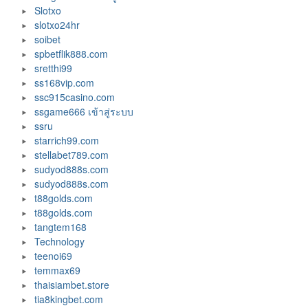
Slotxo
slotxo24hr
soibet
spbetflik888.com
sretthi99
ss168vip.com
ssc915casino.com
ssgame666 เข้าสู่ระบบ
ssru
starrich99.com
stellabet789.com
sudyod888s.com
sudyod888s.com
t88golds.com
t88golds.com
tangtem168
Technology
teenoi69
temmax69
thaisiambet.store
tia8kingbet.com