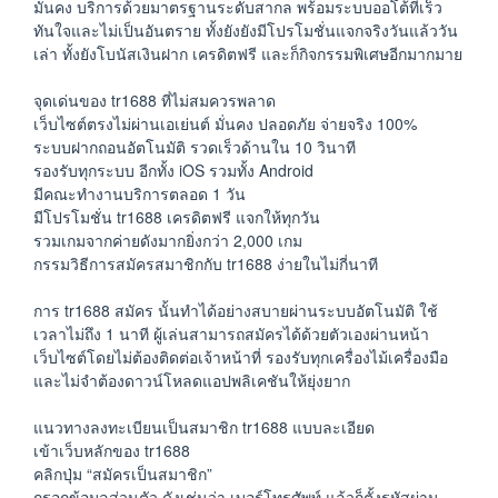
มั่นคง บริการด้วยมาตรฐานระดับสากล พร้อมระบบออโต้ที่เร็ว
ทันใจและไม่เป็นอันตราย ทั้งยังยังมีโปรโมชั่นแจกจริงวันแล้ววัน
เล่า ทั้งยังโบนัสเงินฝาก เครดิตฟรี และก็กิจกรรมพิเศษอีกมากมาย
จุดเด่นของ tr1688 ที่ไม่สมควรพลาด
เว็บไซต์ตรงไม่ผ่านเอเย่นต์ มั่นคง ปลอดภัย จ่ายจริง 100%
ระบบฝากถอนอัตโนมัติ รวดเร็วด้านใน 10 วินาที
รองรับทุกระบบ อีกทั้ง iOS รวมทั้ง Android
มีคณะทำงานบริการตลอด 1 วัน
มีโปรโมชั่น tr1688 เครดิตฟรี แจกให้ทุกวัน
รวมเกมจากค่ายดังมากยิ่งกว่า 2,000 เกม
กรรมวิธีการสมัครสมาชิกกับ tr1688 ง่ายในไม่กี่นาที
การ tr1688 สมัคร นั้นทำได้อย่างสบายผ่านระบบอัตโนมัติ ใช้
เวลาไม่ถึง 1 นาที ผู้เล่นสามารถสมัครได้ด้วยตัวเองผ่านหน้า
เว็บไซต์โดยไม่ต้องติดต่อเจ้าหน้าที่ รองรับทุกเครื่องไม้เครื่องมือ
และไม่จำต้องดาวน์โหลดแอปพลิเคชันให้ยุ่งยาก
แนวทางลงทะเบียนเป็นสมาชิก tr1688 แบบละเอียด
เข้าเว็บหลักของ tr1688
คลิกปุ่ม “สมัครเป็นสมาชิก”
กรอกข้อมูลส่วนตัว ดังเช่นว่า เบอร์โทรศัพท์ แล้วก็ตั้งรหัสผ่าน