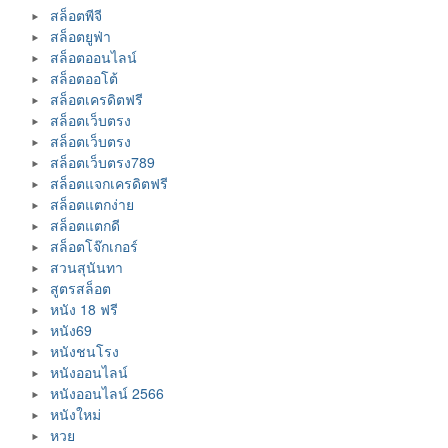
สล็อตพีจี
สล็อตยูฟ่า
สล็อตออนไลน์
สล็อตออโต้
สล็อตเครดิตฟรี
สล็อตเว็บตรง
สล็อตเว็บตรง
สล็อตเว็บตรง789
สล็อตแจกเครดิตฟรี
สล็อตแตกง่าย
สล็อตแตกดี
สล็อตโจ๊กเกอร์
สวนสุนันทา
สูตรสล็อต
หนัง 18 ฟรี
หนัง69
หนังชนโรง
หนังออนไลน์
หนังออนไลน์ 2566
หนังใหม่
หวย