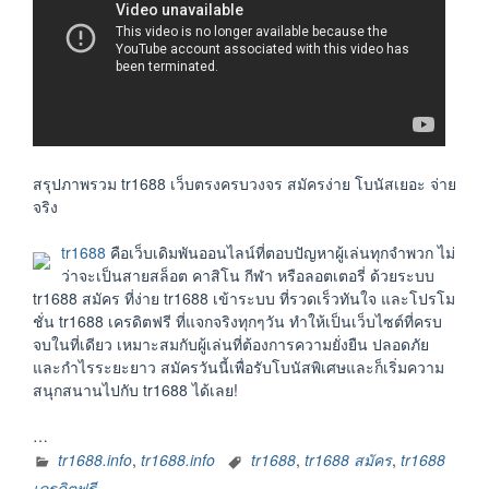
สรุปภาพรวม tr1688 เว็บตรงครบวงจร สมัครง่าย โบนัสเยอะ จ่าย
จริง
tr1688
คือเว็บเดิมพันออนไลน์ที่ตอบปัญหาผู้เล่นทุกจำพวก ไม่
ว่าจะเป็นสายสล็อต คาสิโน กีฬา หรือลอตเตอรี่ ด้วยระบบ
tr1688 สมัคร ที่ง่าย tr1688 เข้าระบบ ที่รวดเร็วทันใจ และโปรโม
ชั่น tr1688 เครดิตฟรี ที่แจกจริงทุกๆวัน ทำให้เป็นเว็บไซต์ที่ครบ
จบในที่เดียว เหมาะสมกับผู้เล่นที่ต้องการความยั่งยืน ปลอดภัย
และกำไรระยะยาว สมัครวันนี้เพื่อรับโบนัสพิเศษและก็เริ่มความ
สนุกสนานไปกับ tr1688 ได้เลย!
…
tr1688.info
,
tr1688.info
tr1688
,
tr1688 สมัคร
,
tr1688
เครดิตฟรี