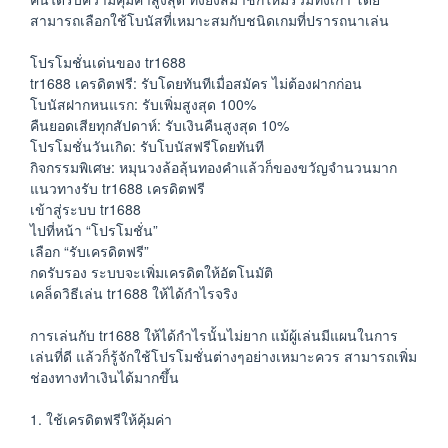
สามารถเลือกใช้โบนัสที่เหมาะสมกับชนิดเกมที่ปรารถนาเล่น
โปรโมชั่นเด่นของ tr1688
tr1688 เครดิตฟรี: รับโดยทันทีเมื่อสมัคร ไม่ต้องฝากก่อน
โบนัสฝากหนแรก: รับเพิ่มสูงสุด 100%
คืนยอดเสียทุกสัปดาห์: รับเงินคืนสูงสุด 10%
โปรโมชั่นวันเกิด: รับโบนัสฟรีโดยทันที
กิจกรรมพิเศษ: หมุนวงล้อลุ้นทองคำแล้วก็ของขวัญจำนวนมาก
แนวทางรับ tr1688 เครดิตฟรี
เข้าสู่ระบบ tr1688
ไปที่หน้า “โปรโมชั่น”
เลือก “รับเครดิตฟรี”
กดรับรอง ระบบจะเพิ่มเครดิตให้อัตโนมัติ
เคล็ดวิธีเล่น tr1688 ให้ได้กำไรจริง
การเล่นกับ tr1688 ให้ได้กำไรนั้นไม่ยาก แม้ผู้เล่นมีแผนในการ
เล่นที่ดี แล้วก็รู้จักใช้โปรโมชั่นต่างๆอย่างเหมาะควร สามารถเพิ่ม
ช่องทางทำเงินได้มากขึ้น
1. ใช้เครดิตฟรีให้คุ้มค่า