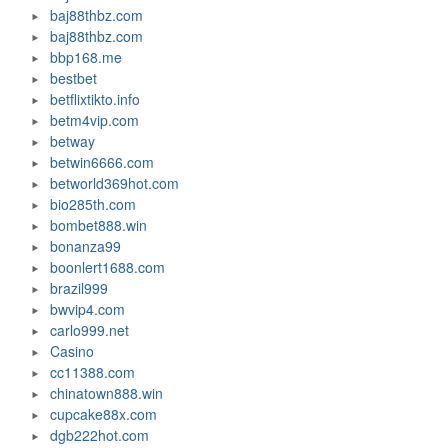
baj88thbz.com
baj88thbz.com
bbp168.me
bestbet
betflixtikto.info
betm4vip.com
betway
betwin6666.com
betworld369hot.com
bio285th.com
bombet888.win
bonanza99
boonlert1688.com
brazil999
bwvip4.com
carlo999.net
Casino
cc11388.com
chinatown888.win
cupcake88x.com
dgb222hot.com