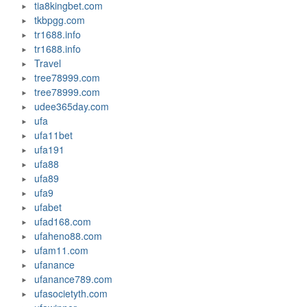
tia8kingbet.com
tkbpgg.com
tr1688.info
tr1688.info
Travel
tree78999.com
tree78999.com
udee365day.com
ufa
ufa11bet
ufa191
ufa88
ufa89
ufa9
ufabet
ufad168.com
ufaheno88.com
ufam11.com
ufanance
ufanance789.com
ufasocietyth.com