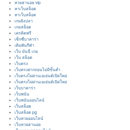
หวยฮานอย vip
หาเว็บสล็อต
หาเว็บสล็อต
เกมยิงปลา
เกมสล็อต
เครดิตฟรี
เซ็กซี่บาคาร่า
เดิมพันกีฬา
เว็บ มันนี่ เกม
เว็บ สล็อต
เว็บตรง
เว็บตรงฝากถอนไม่มีขั้นต่ำ
เว็บตรงไม่ผ่านเอเย่นต์เปิดใหม่
เว็บตรงไม่ผ่านเอเย่นต์เปิดใหม่
เว็บบาคาร่า
เว็บพนัน
เว็บพนันออนไลน์
เว็บสล็อต
เว็บสล็อต pg
เว็บหวยออนไลน์
เว็บหวยฮานอย