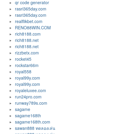
qr code generator
rasri365day.com
rasri365day.com
realflikbet.com
RENO88WIN.COM
rich8188.com
rich8188.net
rich8188.net
rizzbetx.com
rocket45
rockstar66m
royal558
royal99y.com
royal99y.com
royaleluxee.com
run24pro.com
runway789s.com
sagame
sagame168th
sagame168th.com
sawan888 ทดลองเล่น