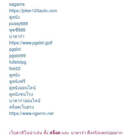
sagame
https://joker123auto.com
ดูหนัง
pussy888
พุซซี่888
บาคาร่า
https://www.pgslot.golf
pgslot
pgslot99
fullslotpg
live22
ดูหนัง
ดูหนังฟรี
ดูหนังออนไลน์
ดูหนังชนโรง
บาคาร่าออนไลน์
สล็อตเว็บตรง
https://www.ngernn.net
เว็บคาสิโนน่าเล่น ทั้ง
สล็อต
และ
บาคาร่า
ตึงจริงแตกบ่อยมาก