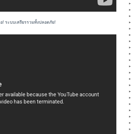
บื่อ! ระบบเสถียรรวมทั้งปลอดภัย!