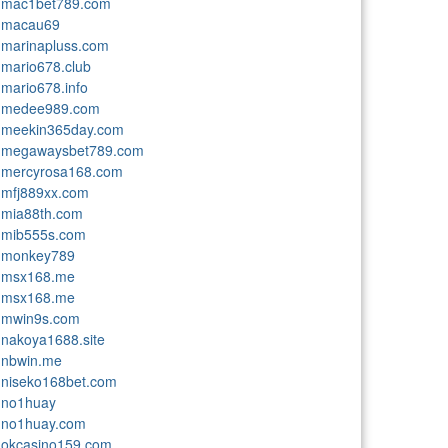
mac1bet789.com
macau69
marinapluss.com
mario678.club
mario678.info
medee989.com
meekin365day.com
megawaysbet789.com
mercyrosa168.com
mfj889xx.com
mia88th.com
mib555s.com
monkey789
msx168.me
msx168.me
mwin9s.com
nakoya1688.site
nbwin.me
niseko168bet.com
no1huay
no1huay.com
okcasino159.com