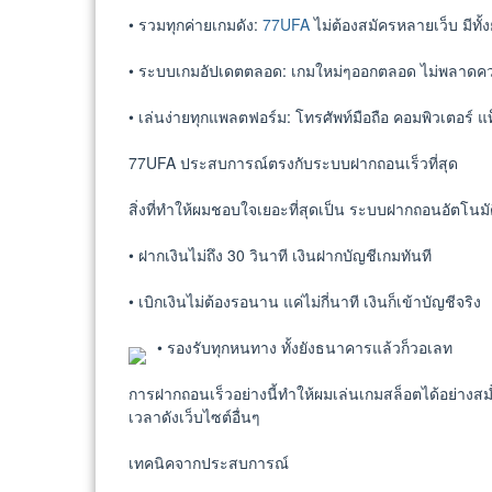
• รวมทุกค่ายเกมดัง:
77UFA
ไม่ต้องสมัครหลายเว็บ มีทั้ง
• ระบบเกมอัปเดตตลอด: เกมใหม่ๆออกตลอด ไม่พลาดคว
• เล่นง่ายทุกแพลตฟอร์ม: โทรศัพท์มือถือ คอมพิวเตอร์ แ
77UFA ประสบการณ์ตรงกับระบบฝากถอนเร็วที่สุด
สิ่งที่ทำให้ผมชอบใจเยอะที่สุดเป็น ระบบฝากถอนอัตโนมัติ ท
• ฝากเงินไม่ถึง 30 วินาที เงินฝากบัญชีเกมทันที
• เบิกเงินไม่ต้องรอนาน แค่ไม่กี่นาที เงินก็เข้าบัญชีจริง
• รองรับทุกหนทาง ทั้งยังธนาคารแล้วก็วอเลท
การฝากถอนเร็วอย่างนี้ทำให้ผมเล่นเกมสล็อตได้อย่างสม่ำ
เวลาดังเว็บไซต์อื่นๆ
เทคนิคจากประสบการณ์