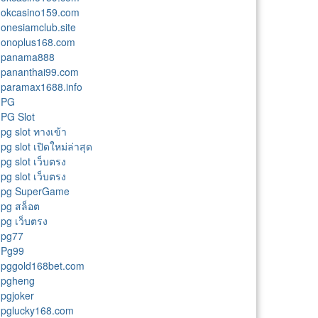
okcasino159.com
onesiamclub.site
onoplus168.com
panama888
pananthai99.com
paramax1688.info
PG
PG Slot
pg slot ทางเข้า
pg slot เปิดใหม่ล่าสุด
pg slot เว็บตรง
pg slot เว็บตรง
pg SuperGame
pg สล็อต
pg เว็บตรง
pg77
Pg99
pggold168bet.com
pgheng
pgjoker
pglucky168.com