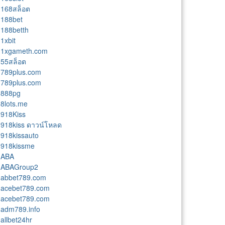
168สล็อต
188bet
188betth
1xbit
1xgameth.com
55สล็อต
789plus.com
789plus.com
888pg
8lots.me
918Kiss
918kiss ดาวน์โหลด
918kissauto
918kissme
ABA
ABAGroup2
abbet789.com
acebet789.com
acebet789.com
adm789.info
allbet24hr