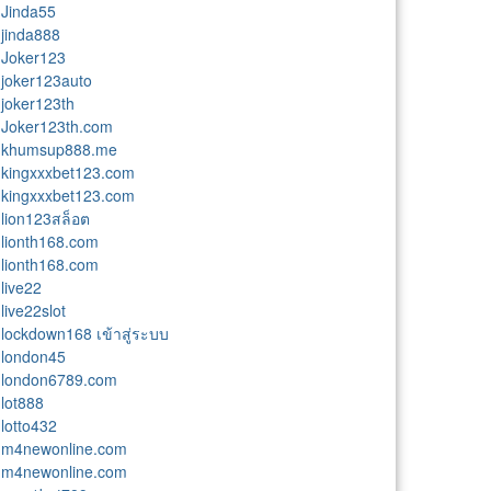
Jinda55
jinda888
Joker123
joker123auto
joker123th
Joker123th.com
khumsup888.me
kingxxxbet123.com
kingxxxbet123.com
lion123สล็อต
lionth168.com
lionth168.com
live22
live22slot
lockdown168 เข้าสู่ระบบ
london45
london6789.com
lot888
lotto432
m4newonline.com
m4newonline.com