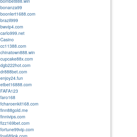
bombet888.win
bonanza99
boonlert1688.com
brazil999
bwvip4.com
carlo999.net
Casino
cc11388.com
chinatown888.win
cupcake88x.com
dgb222hot.com
dr888bet.com
enjoy24.fun
etbet16888.com
FAFA123
faro168
fcharoenkit168.com
finn88gold.me
finnivips.com
fizz169bet.com
fortune99vip.com
fox689ok.com