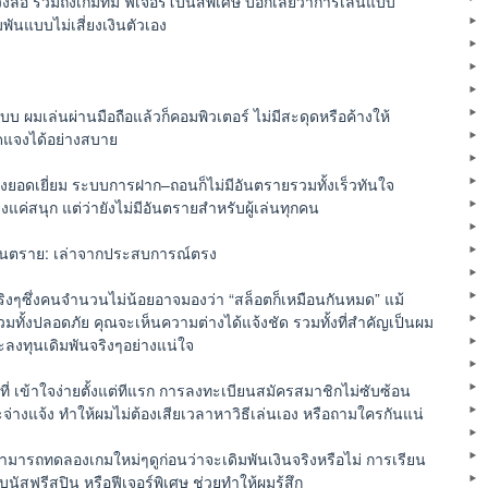
งล้อ รวมถึงเกมที่มี ฟีเจอร์โบนัสพิเศษ บอกเลยว่าการเล่นแบบ
พันแบบไม่เสี่ยงเงินตัวเอง
บบ ผมเล่นผ่านมือถือแล้วก็คอมพิวเตอร์ ไม่มีสะดุดหรือค้างให้
ัดแจงได้อย่างสบาย
างยอดเยี่ยม ระบบการฝาก–ถอนก็ไม่มีอันตรายรวมทั้งเร็วทันใจ
งแค่สนุก แต่ว่ายังไม่มีอันตรายสำหรับผู้เล่นทุกคน
็นอันตราย: เล่าจากประสบการณ์ตรง
ิงๆซึ่งคนจำนวนไม่น้อยอาจมองว่า “สล็อตก็เหมือนกันหมด” แม้
รวมทั้งปลอดภัย คุณจะเห็นความต่างได้แจ้งชัด รวมทั้งที่สำคัญเป็นผม
ลงทุนเดิมพันจริงๆอย่างแน่ใจ
่ เข้าใจง่ายตั้งแต่ทีแรก การลงทะเบียนสมัครสมาชิกไม่ซับซ้อน
่างแจ้ง ทำให้ผมไม่ต้องเสียเวลาหาวิธีเล่นเอง หรือถามใครกันแน่
สามารถทดลองเกมใหม่ๆดูก่อนว่าจะเดิมพันเงินจริงหรือไม่ การเรียน
สฟรีสปิน หรือฟีเจอร์พิเศษ ช่วยทำให้ผมรู้สึก