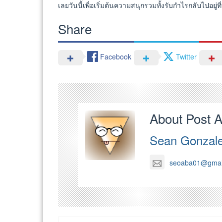
เลยวันนี้เพื่อเริ่มต้นความสนุกรวมทั้งรับกำไรกลับไปอยู่ที
Share
Facebook
Twitter
About Post A
Sean Gonzal
seoaba01@gmai