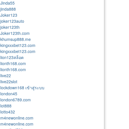
Jinda55
jinda888
Joker123
joker123auto
joker123th
Joker123th.com
khumsup888.me
kingxxxbet123.com
kingxxxbet123.com
lion123สล็อต
lionth168.com
lionth168.com
live22
live22slot
lockdown168 เข้าสู่ระบบ
london45
london6789.com
lot888
lotto432
m4newonline.com
m4newonline.com