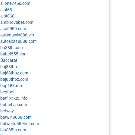
allone745s.com
alot66
alot666
ambnovabet.com
asb9999.com
askyouwin888 vip
autoslot16888.com
ba88th.com
babet555.com
Baccarat
baj88thb
baj88thbz.com
baj88thbz.com
bbp168.me
bestbet
betflixtikto.info
betm4vip.com
betway
betwin6666.com
betworld369hot.com
bio285th.com