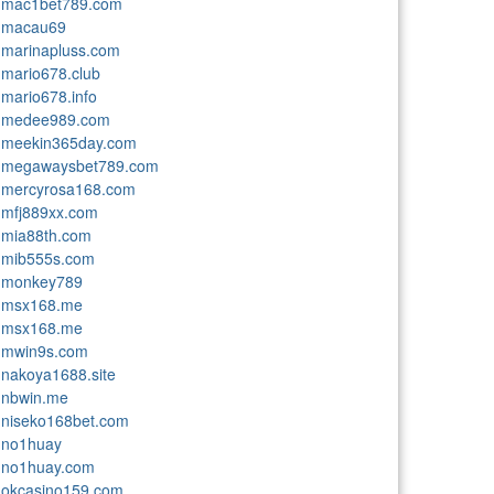
mac1bet789.com
macau69
marinapluss.com
mario678.club
mario678.info
medee989.com
meekin365day.com
megawaysbet789.com
mercyrosa168.com
mfj889xx.com
mia88th.com
mib555s.com
monkey789
msx168.me
msx168.me
mwin9s.com
nakoya1688.site
nbwin.me
niseko168bet.com
no1huay
no1huay.com
okcasino159.com