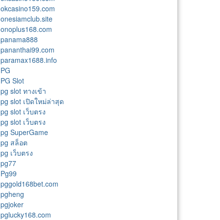
okcasino159.com
onesiamclub.site
onoplus168.com
panama888
pananthai99.com
paramax1688.info
PG
PG Slot
pg slot ทางเข้า
pg slot เปิดใหม่ล่าสุด
pg slot เว็บตรง
pg slot เว็บตรง
pg SuperGame
pg สล็อต
pg เว็บตรง
pg77
Pg99
pggold168bet.com
pgheng
pgjoker
pglucky168.com