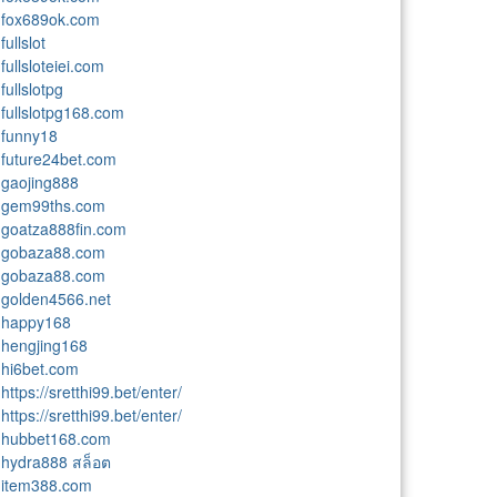
fox689ok.com
fullslot
fullsloteiei.com
fullslotpg
fullslotpg168.com
funny18
future24bet.com
gaojing888
gem99ths.com
goatza888fin.com
gobaza88.com
gobaza88.com
golden4566.net
happy168
hengjing168
hi6bet.com
https://sretthi99.bet/enter/
https://sretthi99.bet/enter/
hubbet168.com
hydra888 สล็อต
item388.com