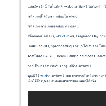
แค่สมัครวันนี้ รับในทันที wkslot เครดิตฟรี ไม่ต้องฝา
ชนิดเกมที่ได้รับความนิยมใน wkslot
ชนิดเกม ค่ายเกมยอดนิยม ความเด่น
สล็อตออนไลน์ PG,
wkslot
Joker, Pragmatic Play ภาพง
เกมยิงปลา JILI, Spadegaming ยิงสนุก ได้เงินจริง โบน
คาสิโนสด SA, AE, Dream Gaming ถ่ายทอดสด เล่นกับด
กรณีศึกษาจริง: เริ่มต้นจากศูนย์ด้วยเครดิตฟรี
คุณจี ได้
wkslot
เครดิตฟรี 100 บาทจากโปรโมชั่นสมาช
เงินได้ถึง 2,500 บาทและสามารถถอนออกได้จริง