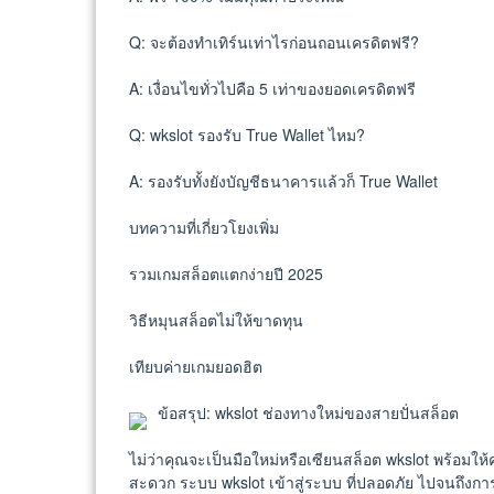
Q: จะต้องทำเทิร์นเท่าไรก่อนถอนเครดิตฟรี?
A: เงื่อนไขทั่วไปคือ 5 เท่าของยอดเครดิตฟรี
Q: wkslot รองรับ True Wallet ไหม?
A: รองรับทั้งยังบัญชีธนาคารแล้วก็ True Wallet
บทความที่เกี่ยวโยงเพิ่ม
รวมเกมสล็อตแตกง่ายปี 2025
วิธีหมุนสล็อตไม่ให้ขาดทุน
เทียบค่ายเกมยอดฮิต
ข้อสรุป: wkslot ช่องทางใหม่ของสายปั่นสล็อต
ไม่ว่าคุณจะเป็นมือใหม่หรือเซียนสล็อต wkslot พร้อมให้คุณ
สะดวก ระบบ wkslot เข้าสู่ระบบ ที่ปลอดภัย ไปจนถึงกา