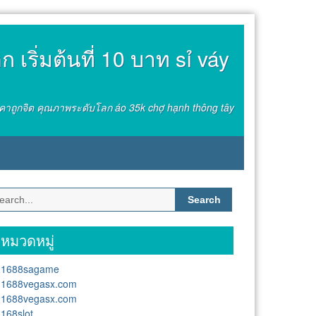
 เริ่มต้นที่ 10 บาท sỉ váy
ง ราคาถูกจิต คุณภาพระดับโลก áo 35k chợ hạnh thông tây
Search
for:
หมวดหมู่
1688sagame
1688vegasx.com
1688vegasx.com
168slot