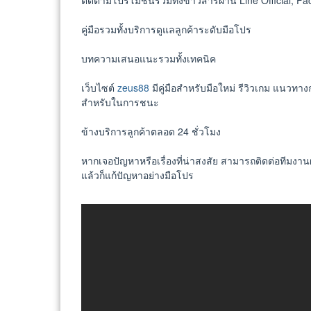
ติดตามโปรโมชั่นรวมทั้งข่าวสารผ่าน Line Official, Fa
คู่มือรวมทั้งบริการดูแลลูกค้าระดับมือโปร
บทความเสนอแนะรวมทั้งเทคนิค
เว็บไซต์
zeus88
มีคู่มือสำหรับมือใหม่ รีวิวเกม แนวทา
สำหรับในการชนะ
ข้างบริการลูกค้าตลอด 24 ชั่วโมง
หากเจอปัญหาหรือเรื่องที่น่าสงสัย สามารถติดต่อทีมง
แล้วก็แก้ปัญหาอย่างมือโปร