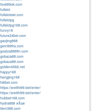
fox689ok.com
fullslot
fullsloteiei.com
fullslotpg
fullslotpg168.com
funny18
future24bet.com
gaojing888
gem99ths.com
goatza888fin.com
gobaza88.com
gobaza88.com
golden4566.net
happy168
hengjing168
hi6bet.com
https://sretthi99.bet/enter/
https://sretthi99.bet/enter/
hubbet168.com
hydra888 สล็อต
item388.com