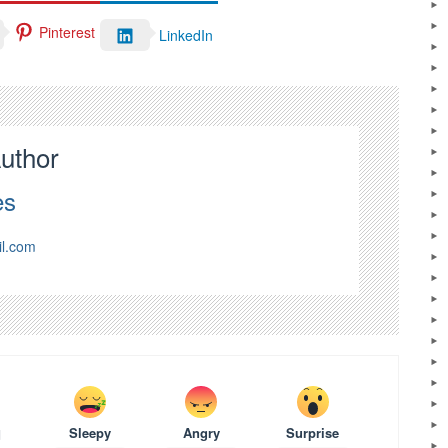
Pinterest
LinkedIn
uthor
es
l.com
Sleepy
Angry
Surprise
d