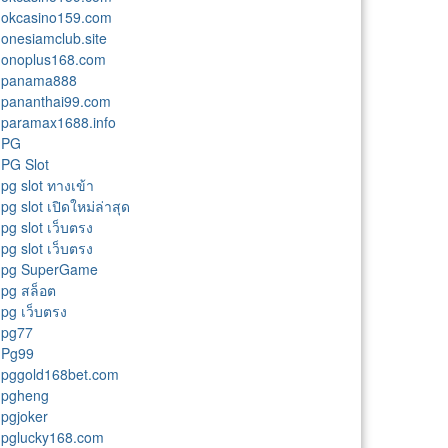
okcasino159.com
onesiamclub.site
onoplus168.com
panama888
pananthai99.com
paramax1688.info
PG
PG Slot
pg slot ทางเข้า
pg slot เปิดใหม่ล่าสุด
pg slot เว็บตรง
pg slot เว็บตรง
pg SuperGame
pg สล็อต
pg เว็บตรง
pg77
Pg99
pggold168bet.com
pgheng
pgjoker
pglucky168.com