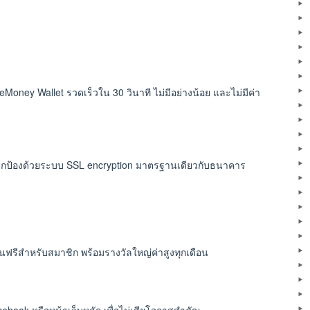
oney Wallet รวดเร็วใน 30 วินาที ไม่มีอย่างน้อย และไม่มีค่า
 ถูกปกป้องด้วยระบบ SSL encryption มาตรฐานเดียวกับธนาคาร
นฟรีสำหรับสมาชิก พร้อมรางวัลใหญ่ค่าสูงทุกเดือน