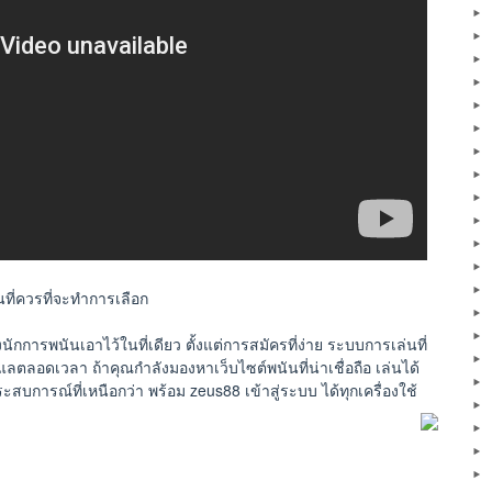
ที่ควรที่จะทำการเลือก
กการพนันเอาไว้ในที่เดียว ตั้งแต่การสมัครที่ง่าย ระบบการเล่นที่
ดูแลตลอดเวลา ถ้าคุณกำลังมองหาเว็บไซต์พนันที่น่าเชื่อถือ เล่นได้
ระสบการณ์ที่เหนือกว่า พร้อม zeus88 เข้าสู่ระบบ ได้ทุกเครื่องใช้