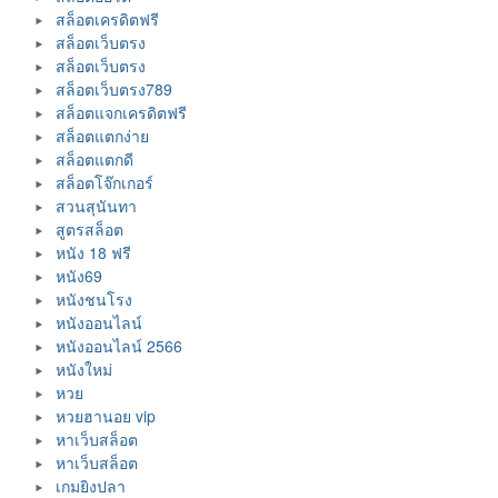
สล็อตเครดิตฟรี
สล็อตเว็บตรง
สล็อตเว็บตรง
สล็อตเว็บตรง789
สล็อตแจกเครดิตฟรี
สล็อตแตกง่าย
สล็อตแตกดี
สล็อตโจ๊กเกอร์
สวนสุนันทา
สูตรสล็อต
หนัง 18 ฟรี
หนัง69
หนังชนโรง
หนังออนไลน์
หนังออนไลน์ 2566
หนังใหม่
หวย
หวยฮานอย vip
หาเว็บสล็อต
หาเว็บสล็อต
เกมยิงปลา