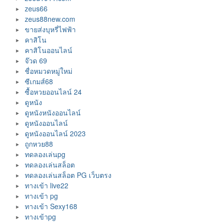
zeus66
zeus88new.com
ขายส่งบุหรี่ไฟฟ้า
คาสิโน
คาสิโนออนไลน์
จ๊วด 69
ชื่อหมวดหมู่ใหม่
ซีเกมส์68
ซื้อหวยออนไลน์ 24
ดูหนัง
ดูหนังหนังออนไลน์
ดูหนังออนไลน์
ดูหนังออนไลน์ 2023
ถูกหวย88
ทดลองเล่นpg
ทดลองเล่นสล็อต
ทดลองเล่นสล็อต PG เว็บตรง
ทางเข้า live22
ทางเข้า pg
ทางเข้า Sexy168
ทางเข้าpg