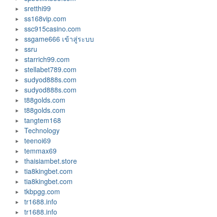
sretthi99
ss168vip.com
ssc915casino.com
ssgame666 เข้าสู่ระบบ
ssru
starrich99.com
stellabet789.com
sudyod888s.com
sudyod888s.com
t88golds.com
t88golds.com
tangtem168
Technology
teenoi69
temmax69
thaisiambet.store
tia8kingbet.com
tia8kingbet.com
tkbpgg.com
tr1688.info
tr1688.info