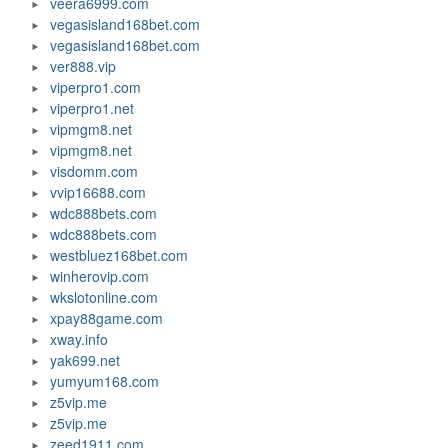
veera6999.com
vegasisland168bet.com
vegasisland168bet.com
ver888.vip
viperpro1.com
viperpro1.net
vipmgm8.net
vipmgm8.net
visdomm.com
vvip16688.com
wdc888bets.com
wdc888bets.com
westbluez168bet.com
winherovip.com
wkslotonline.com
xpay88game.com
xway.info
yak699.net
yumyum168.com
z5vip.me
z5vip.me
zeed1911.com