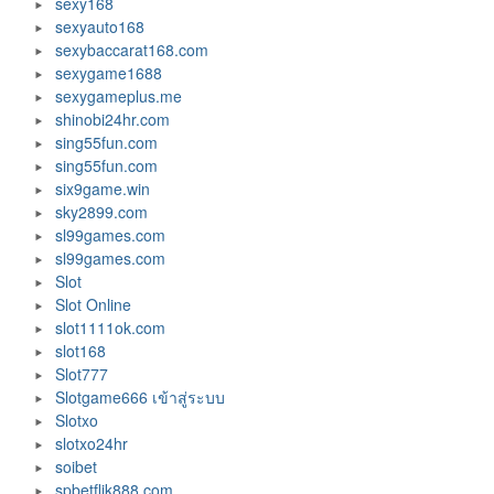
sexy168
sexyauto168
sexybaccarat168.com
sexygame1688
sexygameplus.me
shinobi24hr.com
sing55fun.com
sing55fun.com
six9game.win
sky2899.com
sl99games.com
sl99games.com
Slot
Slot Online
slot1111ok.com
slot168
Slot777
Slotgame666 เข้าสู่ระบบ
Slotxo
slotxo24hr
soibet
spbetflik888.com