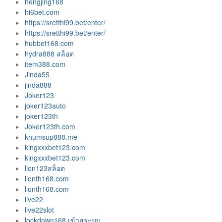
hengjing168
hi6bet.com
https://sretthi99.bet/enter/
https://sretthi99.bet/enter/
hubbet168.com
hydra888 สล็อต
item388.com
Jinda55
jinda888
Joker123
joker123auto
joker123th
Joker123th.com
khumsup888.me
kingxxxbet123.com
kingxxxbet123.com
lion123สล็อต
lionth168.com
lionth168.com
live22
live22slot
lockdown168 เข้าสู่ระบบ