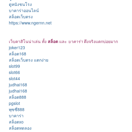
ดูหนังชนโรง
บาคาร่าออนไลน์
สล็อตเว็บตรง
https://www.ngernn.net
เว็บคาสิโนน่าเล่น ทั้ง
สล็อต
และ
บาคาร่า
ตึงจริงแตกบ่อยมาก
joker123
สล็อต168
สล็อตเว็บตรง แตกง่าย
slot99
slot66
slot44
judhai168
judhai168
สล็อต888
pgslot
พุซซี่888
บาคาร่า
สล็อตxo
สล็อตทดลอง