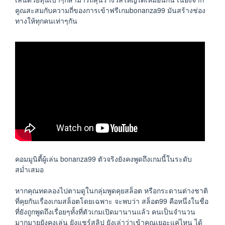
คูณสะสมกับความถี่ของการเข้าฟรีเกมbonanza99 มันสร้างช่อง
ทางให้ทุกคนเท่าๆกัน
คอมมูนิตี้ผู้เล่น bonanza99 ตัวจริงยังคงพูดถึงเกมนี้ในระดับ
สม่ำเสมอ
หากคุณทดลองไปตามดูในกลุ่มพูดคุยสล็อต หรือกระดานต่างชาติ
ที่คุยกันเรื่องเกมสล็อตโดยเฉพาะ จะพบว่า สล็อต99 คือหนึ่งในชื่อ
ที่ยังถูกพูดถึงเรื่อยๆทั้งที่ตัวเกมเปิดมานานแล้ว คนเป็นจำนวน
มากมายยังคงเล่น ยังแชร์สลิป ยังเล่าว่าเข้าคูณเยอะแค่ไหน ได้