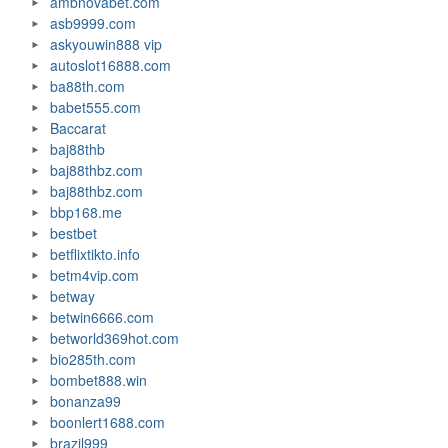
ambnovabet.com
asb9999.com
askyouwin888 vip
autoslot16888.com
ba88th.com
babet555.com
Baccarat
baj88thb
baj88thbz.com
baj88thbz.com
bbp168.me
bestbet
betflixtikto.info
betm4vip.com
betway
betwin6666.com
betworld369hot.com
bio285th.com
bombet888.win
bonanza99
boonlert1688.com
brazil999