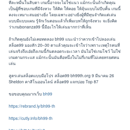
ทีละหมื่นในสิบตา เกมนี้อาจจะไม่ใช่แนว แม้กระนั้นถ้าเกิดคุณ
เป็นผู้ที่ชอบเกมที่มีจังหวะ ให้คิด ให้คอย ให้ลุ้นแบบไม่บีบคั้น เกมนี้
คงจะเหมาะสมอย่างยิ่ง โดยเฉพาะอย่างยิ่งผู้ที่มีทุนจำกัดแต่เล่น
แบบมีแบบแผน รู้จักเว้นตอนแล้วก็เพิ่มเบทให้ถูกจังหวะ จะยิ่งคิด
ว่าเกมbonanza99 นี้มีอะไรให้เล่นมากกว่าที่เห็น
ถ้าเกิดคุณยังไม่เคยทดลอง bh99 แนะนำว่าควรเข้าไปลองเล่น
สล็อต99 มองสัก 20–30 ตาแล้วคุณจะเข้าใจว่าเพราะเหตุไรคนที่
เล่นจริงถึงเอ๋ยถึงเกมนี้กันตลอดระยะเวลา มันไม่ใช่เกมโชว์ ไม่ใช่
เกมตามกระแส แม้กระนั้นมันคือหนึ่งในไม่กี่เกมที่ไม่เคยทรยศคน
เล่น
สูตรเล่นสล็อตแบบมือโปร สล็อต99 bh99th.org 9 มีนาคม 26
Sheldon คาสิโนออนไลน์ สล็อต99 แจกบ่อย Top 87
ขอขอบคุณมากเว็บ
bh99
https://rebrand.ly/bh99-th
https://cutly.info/bh99-th