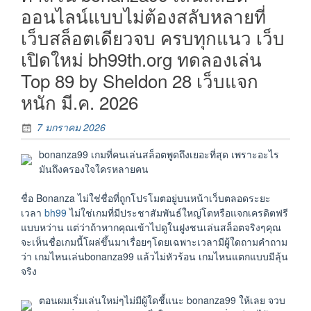
ออนไลน์แบบไม่ต้องสลับหลายที่
เว็บสล็อตเดียวจบ ครบทุกแนว เว็บ
เปิดใหม่ bh99th.org ทดลองเล่น
Top 89 by Sheldon 28 เว็บแจก
หนัก มี.ค. 2026
7 มกราคม 2026
bonanza99 เกมที่คนเล่นสล็อตพูดถึงเยอะที่สุด เพราะอะไร
มันถึงครองใจใครหลายคน
ชื่อ Bonanza ไม่ใช่ชื่อที่ถูกโปรโมตอยู่บนหน้าเว็บตลอดระยะ
เวลา
bh99
ไม่ใช่เกมที่มีประชาสัมพันธ์ใหญ่โตหรือแจกเครดิตฟรี
แบบหว่าน แต่ว่าถ้าหากคุณเข้าไปดูในฝูงชนเล่นสล็อตจริงๆคุณ
จะเห็นชื่อเกมนี้โผล่ขึ้นมาเรื่อยๆโดยเฉพาะเวลามีผู้ใดถามคำถาม
ว่า เกมไหนเล่นbonanza99 แล้วไม่หัวร้อน เกมไหนแตกแบบมีลุ้น
จริง
ตอนผมเริ่มเล่นใหม่ๆไม่มีผู้ใดชี้แนะ bonanza99 ให้เลย จวบ