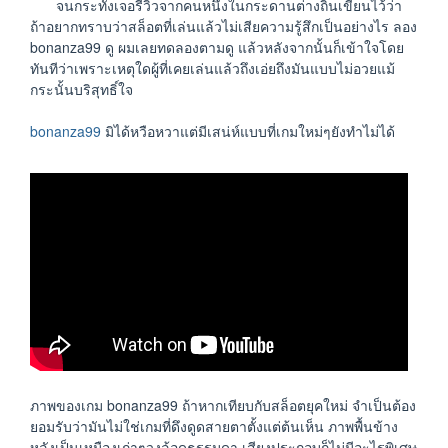
จนกระทั่งเจอรีวิวจากคนหนึ่งในกระดานต่างถิ่นเขียนไว้ว่า
ถ้าอยากทราบว่าสล็อตที่เล่นแล้วไม่เสียความรู้สึกเป็นอย่างไร ลอง
bonanza99 ดู ผมเลยทดลองตามดู แล้วหลังจากนั้นก็เข้าใจโดย
ทันทีว่าเพราะเหตุใดผู้ที่เคยเล่นแล้วถึงเอ่ยถึงมันแบบไม่อวยแม้
กระนั้นบริสุทธิ์ใจ
bonanza99
มิได้หวือหวาแต่มีเสน่ห์แบบที่เกมใหม่ๆยังทำไม่ได้
ภาพของเกม bonanza99 ถ้าหากเทียบกับสล็อตยุคใหม่ จำเป็นต้อง
ยอมรับว่ามันไม่ใช่เกมที่ดึงดูดสายตาตั้งแต่ต้นเห็น ภาพพื้นข้าง
หลังเป็นเหมืองเก่าๆวงล้อดูธรรมดา เสียงประกอบก็ไม่มีอะไรพิเศษ