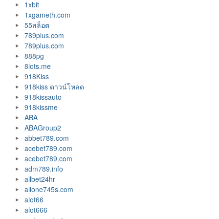
1xbit
1xgameth.com
55สล็อต
789plus.com
789plus.com
888pg
8lots.me
918Kiss
918kiss ดาวน์โหลด
918kissauto
918kissme
ABA
ABAGroup2
abbet789.com
acebet789.com
acebet789.com
adm789.info
allbet24hr
allone745s.com
alot66
alot666