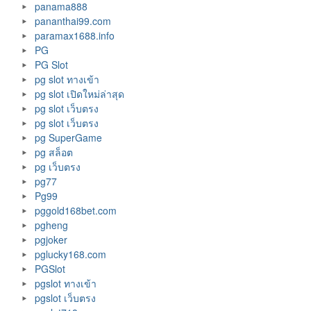
panama888
pananthai99.com
paramax1688.info
PG
PG Slot
pg slot ทางเข้า
pg slot เปิดใหม่ล่าสุด
pg slot เว็บตรง
pg slot เว็บตรง
pg SuperGame
pg สล็อต
pg เว็บตรง
pg77
Pg99
pggold168bet.com
pgheng
pgjoker
pglucky168.com
PGSlot
pgslot ทางเข้า
pgslot เว็บตรง