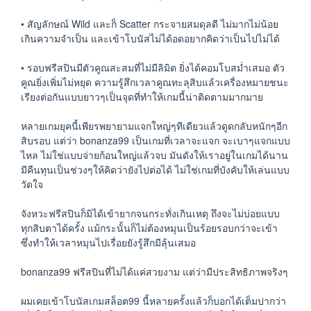
• สัญลักษณ์ Wild และก็ Scatter กระจายสมดุลดี ไม่มากไม่น้อย
เกินความจำเป็น และเข้าโบนัสไม่ได้อดอยากคิดว่าเป็นไปไม่ได้
• รอบฟรีสปินมีตัวคูณสะสมที่ไม่มีลิมิต ยิ่งได้คอมโบสม่ำเสมอ ตัว
คูณยิ่งเพิ่มไม่หยุด ความรู้สึกเวลาคูณทะลุสิบแล้วเครื่องหมายชนะ
เรียงต่อกันแบบยาวๆเป็นจุดที่ทำให้เกมนี้น่าติดตามมากมาย
หลายเกมยุคนี้เพียรพยายามแจกใหญ่ๆทีเดียวแล้วดูดกลับหนักๆอีก
สิบรอบ แต่ว่า bonanza99 เป็นเกมที่เวลาจะแจก จะเบาๆแจกแบบ
ไหล ไม่ใช่แบบจ่ายก้อนใหญ่แล้วจบ มันดังให้เราอยู่ในเกมได้นาน
มีคืนทุนเป็นช่วงๆให้คิดว่ายังไปต่อได้ ไม่ใช่เกมที่บังคับให้เล่นแบบ
วัดใจ
จังหวะฟรีสปินก็มิได้เข้ายากจนกระทั่งเกินเหตุ ถึงจะไม่บ่อยแบบ
ทุกสิบตาได้ครั้ง แม้กระนั้นก็ไม่ต้องหมุนเป็นร้อยรอบกว่าจะเข้า
ซึ่งทำให้เวลาหมุนไปเรื่อยยังรู้สึกมีลุ้นเสมอ
bonanza99 ฟรีสปินที่ไม่ได้แค่สวยงาม แต่ว่ามีประสิทธิภาพจริงๆ
ผมเคยเข้าโบนัสเกมสล็อต99 นี้หลายครั้งแล้วก็บอกได้เต็มปากว่า