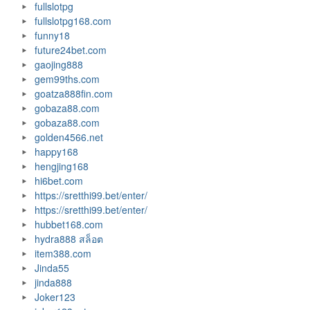
fullslotpg
fullslotpg168.com
funny18
future24bet.com
gaojing888
gem99ths.com
goatza888fin.com
gobaza88.com
gobaza88.com
golden4566.net
happy168
hengjing168
hi6bet.com
https://sretthi99.bet/enter/
https://sretthi99.bet/enter/
hubbet168.com
hydra888 สล็อต
item388.com
Jinda55
jinda888
Joker123