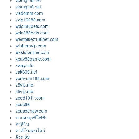
vipmgm8.net
vipmgm8.net
visdomm.com
vvip16688.com
wdc888bets.com
wdc888bets.com
westbluez168bet.com
winherovip.com
wkslotonline.com
xpay88game.com
xway.info
yak699.net
yumyum168.com
z5vip.me
z5vip.me
zeed1911.com
zeus66
zeus88new.com
ขายส่งบุหรี่ไฟฟ้า
คาสิโน
คาสิโนออนไลน์
จ๊วด 69