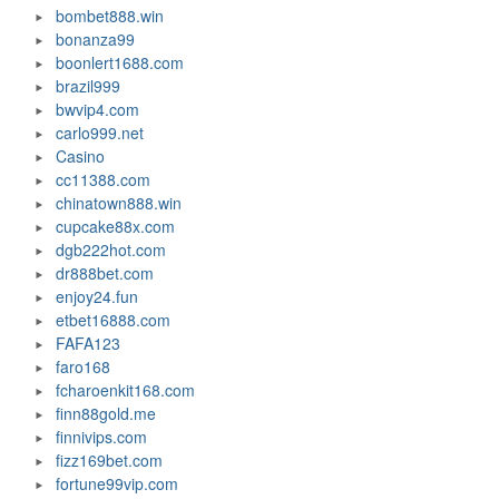
bombet888.win
bonanza99
boonlert1688.com
brazil999
bwvip4.com
carlo999.net
Casino
cc11388.com
chinatown888.win
cupcake88x.com
dgb222hot.com
dr888bet.com
enjoy24.fun
etbet16888.com
FAFA123
faro168
fcharoenkit168.com
finn88gold.me
finnivips.com
fizz169bet.com
fortune99vip.com