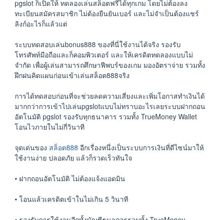
pgslot ก็เปิดให้ ทดลองเล่นสล็อตฟรีได้ทุกเกม โดยไม่ต้องลง
ทะเบียนสมัครสมาชิก ไม่ต้องยืนยันเบอร์ และไม่จำเป็นต้องแชร์
ลิงก์อะไรก็แล้วแต่
ระบบทดสอบเล่นbonus888 ของที่นี่ใช้งานได้จริง รองรับ
โทรศัพท์มือถือและก็คอมพิวเตอร์ และให้เครดิตทดลองแบบไม่
จำกัด เพื่อผู้เล่นสามารถศึกษาฟีพบร์ของเกม มองอัตราจ่าย รวมทั้ง
ฝึกฝนคิดแผนก่อนเข้าเล่นสล็อต888จริง
การได้ทดสอบก่อนที่จะช่วยลดความเสี่ยงและเพิ่มโอกาสทำเงินได้
มากกว่าการเข้าไปเล่นpgslotแบบไม่ทราบอะไรเลยระบบฝากถอน
อัตโนมัติ pgslot รองรับทุกธนาคาร รวมทั้ง TrueMoney Wallet
โอนไวภายในไม่กี่วินาที
จุดเด่นของ
สล็อต888
อีกเรื่องหนึ่งเป็นระบบการเงินที่ดีไซน์มาให้
ใช้งานง่าย ปลอดภัย แล้วก็รวดเร็วทันใจ
• ฝากถอนอัตโนมัติ ไม่ต้องแจ้งแอดมิน
• โอนแล้วเครดิตเข้าในไม่เกิน 5 วินาที
• รองรับการใช้งานอีกทั้งบัญชีธนาคารรวมทั้ง TrueMoney