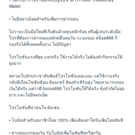
Wallet
• ไม่มีอย่างน้อยสำหรับเพื่อการฝากถอน
ไม่ว่าจะเป็นมือใหม่ที่เริ่มต้นด้วยทุนหลักร้อย หรือผู้เล่นระดับมือ
โปรที่ต้องการฝากถอนหลักหมื่นต่อวัน ระบบของ สล็อต888 ก็
รองรับได้ทั้งหมดทั้งปวง ไม่มีปัญหา
โปรโมชันแรงที่สุด แจกจริง ใช้งานได้จริง ไม่ต้องทำกิจกรรมให้
ยุ่งยาก
หลายเว็บมักประชาสัมพันธ์โปรโมชั่นเยอะแยะ แต่ใช้งานจริง
กลับมีเงื่อนไขซับซ้อน ต้องแชร์ ต้องทำเทิร์นสูง ไหมสามารถถอน
เงินได้จริง แต่ว่าที่ bonus888 โปรโมชันใช้ได้จริง ข้อจำกัดไม่ยุ่ง
ยาก และไม่มีหมกเม็ด
โปรโมชันที่น่าสนใจ ดังเช่น
• โบนัสสำหรับสมาชิกใหม่ 100% เพิ่มเติมเท่าใดรับเพิ่มโดยทันที
• ฝากหนแรกของวัน รับโบนัสเพิ่มในทันทีทุกวี่ทุกวัน