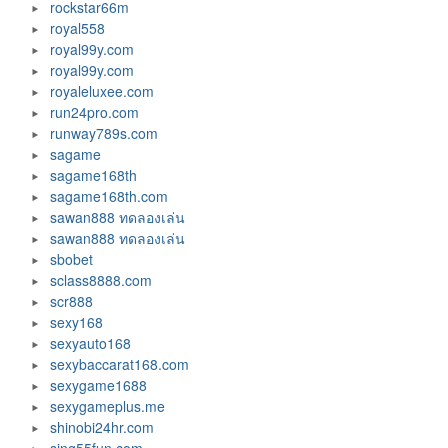
rockstar66m
royal558
royal99y.com
royal99y.com
royaleluxee.com
run24pro.com
runway789s.com
sagame
sagame168th
sagame168th.com
sawan888 ทดลองเล่น
sawan888 ทดลองเล่น
sbobet
sclass8888.com
scr888
sexy168
sexyauto168
sexybaccarat168.com
sexygame1688
sexygameplus.me
shinobi24hr.com