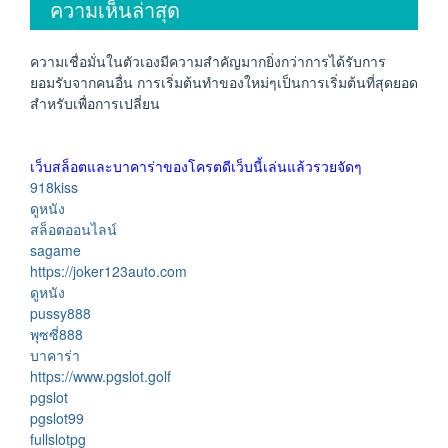
ความเห็นล่าสุด
ความเชื่อมั่นในตัวเองมีความสำคัญมากยิ่งกว่าการได้รับการ
ยอมรับจากคนอื่น การเริ่มต้นทำของใหม่ๆเป็นการเริ่มต้นที่สุดยอด
สำหรับเพื่อการเปลี่ยน
เว็บสล็อตและบาคาร่าของโครตดีเว็บนี้เล่นแล้วรวยจัดๆ
918kiss
ดูหนัง
สล็อตออนไลน์
sagame
https://joker123auto.com
ดูหนัง
pussy888
พุซซี่888
บาคาร่า
https://www.pgslot.golf
pgslot
pgslot99
fullslotpg