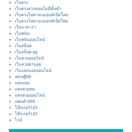
เว็บตรง
เว็บตรงฝากถอนไม่มีขั้นต่ำ
เว็บตรงไม่ผ่านเอเย่นต์เปิดใหม่
เว็บตรงไม่ผ่านเอเย่นต์เปิดใหม่
เว็บบาคาร่า
เว็บพนัน
เว็บพนันออนไลน์
เว็บสล็อต
เว็บสล็อต pg
เว็บหวยออนไลน์
เว็บหวยฮานอย
เว็บแทงบอลออนไลน์
เศรษฐี99
แทงบอล
แทงหวยสด
แทงหวยออนไลน์
แพนด้า555
โจ๊กเกอร์123
โจ๊กเกอร์123
ไวน์