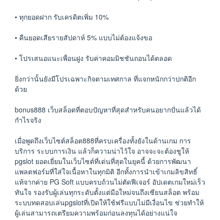
• ทุกยอดฝาก รับเครดิตเพิ่ม 10%
• คืนยอดเสียรายสัปดาห์ 5% แบบไม่ต้องแจ้งขอ
• โปรเสนอแนะเพื่อนฝูง รับค่าคอมมิชชันถอนได้ตลอด
ยิ่งกว่านั้นยังมีโปรเฉพาะกิจตามเทศกาล ที่แจกหนักกว่าปกติอีก
ด้วย
bonus888 เว็บสล็อตที่ตอบปัญหาที่สุดสำหรับคนอยากปั่นแล้วได้
กำไรจริง
เมื่อพูดถึงเว็บไซต์สล็อต888ที่ครบเครื่องทั้งยังในด้านเกม การ
บริการ ระบบการเงิน แล้วก็ความน่าไว้ใจ อาจจะจะต้องชูให้
pgslot ยอดเยี่ยมในเว็บไซต์ที่เด่นที่สุดในยุคนี้ ด้วยการพัฒนา
แพลตฟอร์มที่ใส่ใจเนื้อหาในทุกมิติ อีกทั้งการนำเข้าเกมลิขสิทธิ์
แท้จากค่าย PG Soft แบบครบถ้วนไม่ตัดฟีเจอร์ อัปเดตเกมใหม่เร็ว
ทันใจ รองรับผู้เล่นทุกระดับตั้งแต่มือใหม่จนถึงเซียนสล็อต พร้อม
ระบบทดสอบเล่นpgslotที่เปิดให้ใช้ฟรีแบบไม่มีเงื่อนไข ช่วยทำให้
ผู้เล่นสามารถเตรียมความพร้อมก่อนลงทุนได้อย่างแน่ใจ