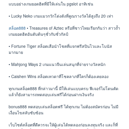
แบบอย่างเกมยอดฮิตที่มีให้เล่นใน pgslot อาทิเช่น
• Lucky Neko เกมแมวกวักโด่งดังที่คูณรางวัลได้สูงถึง 20 เท่า
สล็อต888
• Treasures of Aztec หรือที่ชาวไทยเรียกกันว่า สาวถ้ำ
เกมยอดฮิตอันดับต้นๆชั่วกับชั่วกัลป์
• Fortune Tiger สล็อตเสือนำโชคที่แจกฟรีสปินไวและโบนัส
มากมาย
• Mahjong Ways 2 เกมแนวจีนเล่นสนุกที่จ่ายรางวัลหนัก
• Caishen Wins สล็อตเทวดาที่โชคลาภที่ใครก็ต้องเคยลอง
ทุกเกมสล็อต888 ที่กล่าวมานี้ มีให้เล่นแบบครบ ฟีเจอร์ไม่โดนตัด
แล้วก็ยังสามารถทดสอบเล่นฟรีได้ก่อนฝากเงินจริง
bonus888 ทดสอบเล่นสล็อตฟรี ได้ทุกเกม ไม่ต้องสมัครก่อน ไม่มี
เงื่อนไขสลับซับซ้อน
เว็บไซต์สล็อตที่ดีควรจะให้ผู้เล่นได้ทดลองก่อนลงทุนจริง และก็ที่