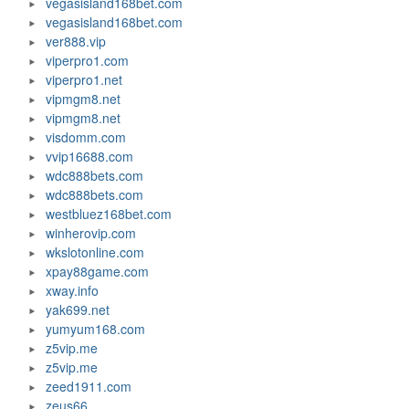
vegasisland168bet.com
vegasisland168bet.com
ver888.vip
viperpro1.com
viperpro1.net
vipmgm8.net
vipmgm8.net
visdomm.com
vvip16688.com
wdc888bets.com
wdc888bets.com
westbluez168bet.com
winherovip.com
wkslotonline.com
xpay88game.com
xway.info
yak699.net
yumyum168.com
z5vip.me
z5vip.me
zeed1911.com
zeus66