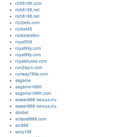
rich8188.com
rich8188.net
rich8188.net
rizzbetx.com
rocket45
rockstar66m
royal558
royal99y.com
royal99y.com
royaleluxee.com
run24pro.com
runway789s.com
sagame
sagame168th
sagame168th.com
sawan888 ทดลองเล่น
sawan888 ทดลองเล่น
sbobet
sclass8888.com
scr888
sexy168