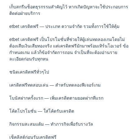
เก็บสกรีนช็อตธุรกรรมสำคัญไว้ หากเกิดปัญหาจะใช้ประกอบการ
ติดต่อฝ่ายบริการ
etbet เครดิตฟรี — ประเภท ความจำกัด รวมทั้งการใช้ให้คุ้ม
etbet เครดิตฟรี เป็นโปรโมชั่นที่ช่วยให้ผู้เล่นทดลองเกมโดยไม่
ต้องเสียเงินเสียทองจริง แต่เครดิตฟรีมักมาพร้อมเทิร์นโอเวอร์ ข้อ
กำหนดเกม แล้วก็ข้อจำกัดการถอน จำเป็นที่จะต้องอ่านราย
ละเอียดก่อนรับทุกหน
ชนิดเครดิตฟรีทั่วๆไป
เครดิตฟรีทดสอบเล่น — สำหรับทดลองฟีเจอร์เกม
โบนัสฝากครั้งแรก — เพิ่มเครดิตตามยอดฝากทีแรก
โค้ดโปรโมชั่น — ใส่โค้ดรับเครดิต
กิจกรรมสะสมแต้ม — ทำภารกิจเพื่อรับรางวัล
เช็คลิสต์ก่อนรับเครดิตฟรี