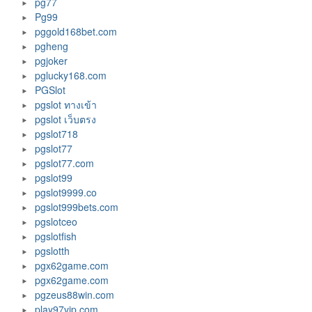
pg77
Pg99
pggold168bet.com
pgheng
pgjoker
pglucky168.com
PGSlot
pgslot ทางเข้า
pgslot เว็บตรง
pgslot718
pgslot77
pgslot77.com
pgslot99
pgslot9999.co
pgslot999bets.com
pgslotceo
pgslotfish
pgslotth
pgx62game.com
pgx62game.com
pgzeus88win.com
play97vip.com