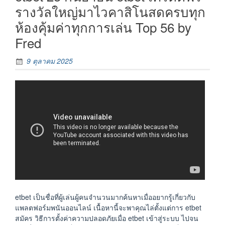
รางวัลใหญ่มาไวคาสิโนสดครบทุก
ห้องคุ้มค่าทุกการเล่น Top 56 by
Fred
9 ตุลาคม 2025
etbet เป็นชื่อที่ผู้เล่นผู้คนจำนวนมากค้นหาเมื่ออยากรู้เกี่ยวกับ
แพลตฟอร์มพนันออนไลน์ เนื้อหานี้จะพาคุณไล่ตั้งแต่การ etbet
สมัคร วิธีการตั้งค่าความปลอดภัยเมื่อ etbet เข้าสู่ระบบ ไปจน