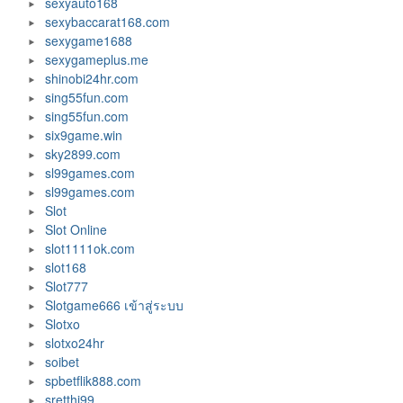
sexyauto168
sexybaccarat168.com
sexygame1688
sexygameplus.me
shinobi24hr.com
sing55fun.com
sing55fun.com
six9game.win
sky2899.com
sl99games.com
sl99games.com
Slot
Slot Online
slot1111ok.com
slot168
Slot777
Slotgame666 เข้าสู่ระบบ
Slotxo
slotxo24hr
soibet
spbetflik888.com
sretthi99