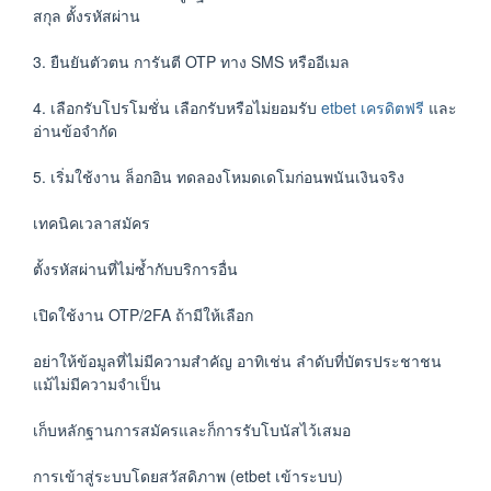
สกุล ตั้งรหัสผ่าน
3. ยืนยันตัวตน การันตี OTP ทาง SMS หรืออีเมล
4. เลือกรับโปรโมชั่น เลือกรับหรือไม่ยอมรับ
etbet เครดิตฟรี
และ
อ่านข้อจำกัด
5. เริ่มใช้งาน ล็อกอิน ทดลองโหมดเดโมก่อนพนันเงินจริง
เทคนิคเวลาสมัคร
ตั้งรหัสผ่านที่ไม่ซ้ำกับบริการอื่น
เปิดใช้งาน OTP/2FA ถ้ามีให้เลือก
อย่าให้ข้อมูลที่ไม่มีความสำคัญ อาทิเช่น ลำดับที่บัตรประชาชน
แม้ไม่มีความจำเป็น
เก็บหลักฐานการสมัครและก็การรับโบนัสไว้เสมอ
การเข้าสู่ระบบโดยสวัสดิภาพ (etbet เข้าระบบ)