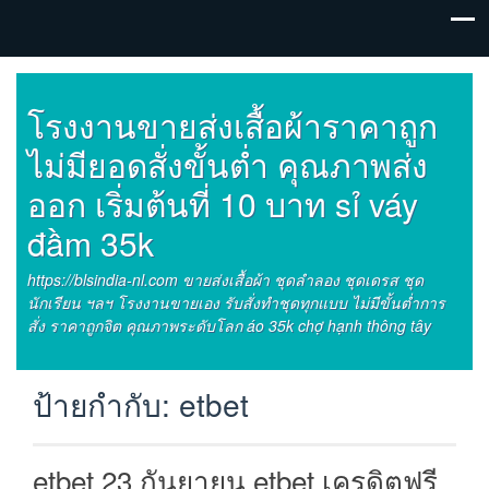
โรงงานขายส่งเสื้อผ้าราคาถูก
ไม่มียอดสั่งขั้นต่ำ คุณภาพส่ง
ออก เริ่มต้นที่ 10 บาท sỉ váy
đầm 35k
https://blsindia-nl.com ขายส่งเสื้อผ้า ชุดลำลอง ชุดเดรส ชุด
นักเรียน ฯลฯ โรงงานขายเอง รับสั่งทำชุดทุกแบบ ไม่มีขั้นต่ำการ
สั่ง ราคาถูกจิต คุณภาพระดับโลก áo 35k chợ hạnh thông tây
ป้ายกำกับ:
etbet
etbet 23 กันยายน etbet เครดิตฟรี