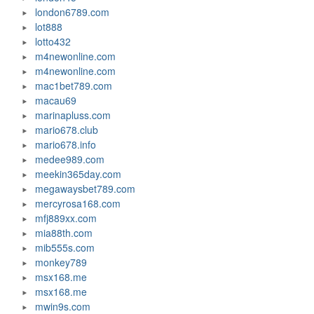
london6789.com
lot888
lotto432
m4newonline.com
m4newonline.com
mac1bet789.com
macau69
marinapluss.com
mario678.club
mario678.info
medee989.com
meekin365day.com
megawaysbet789.com
mercyrosa168.com
mfj889xx.com
mia88th.com
mib555s.com
monkey789
msx168.me
msx168.me
mwin9s.com