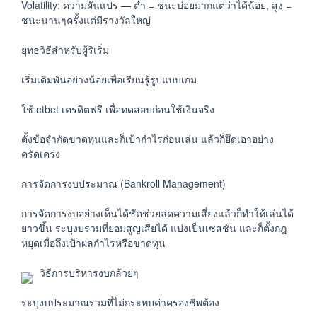
Volatility: ความผันแปร — ต่ำ = ชนะบ่อยมากแต่ว่าได้น้อย, สูง =
ชนะนานๆครั้งแต่มีรางวัลใหญ่
ยุทธวิธีสำหรับผู้ริเริ่ม
เริ่มเดิมพันอย่างน้อยเพื่อเรียนรู้รูปแบบเกม
ใช้ etbet เครดิตฟรี เพื่อทดสอบก่อนใช้เงินจริง
ตั้งข้อจำกัดขาดทุนและก็เป้ากำไรก่อนเล่น แล้วก็ยึดเอาอย่าง
ครัดเคร่ง
การจัดการงบประมาณ (Bankroll Management)
การจัดการงบอย่างเห็นได้ชัดช่วยลดความเสี่ยงแล้วก็ทำให้เล่นได้
ยาวขึ้น ระบุงบรวมที่ยอมสูญเสียได้ แบ่งเป็นเซสชัน และก็ตั้งกฎ
หยุดเมื่อถึงเป้าผลกำไรหรือขาดทุน
วิธีการบริหารงบกล้วยๆ
ระบุงบประมาณรวมที่ไม่กระทบค่าครองชีพต้อง