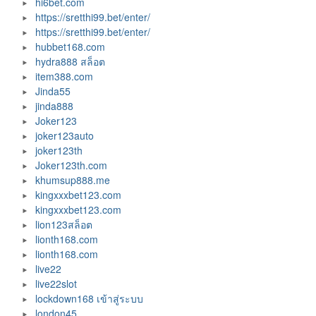
hi6bet.com
https://sretthi99.bet/enter/
https://sretthi99.bet/enter/
hubbet168.com
hydra888 สล็อต
item388.com
Jinda55
jinda888
Joker123
joker123auto
joker123th
Joker123th.com
khumsup888.me
kingxxxbet123.com
kingxxxbet123.com
lion123สล็อต
lionth168.com
lionth168.com
live22
live22slot
lockdown168 เข้าสู่ระบบ
london45