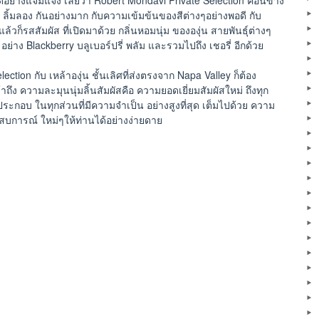
ด้อย่างแจ่มแจ้ง เลยว่า Robert Mondavi Private Selection ค่อนข้าง
ือ ลิ้มลอง กันอย่างมาก กับความเข้มข้นของสีต่างๆอย่างพอดี กับ
ล้วก็รสสัมผัส ที่เปิดมาด้วย กลิ่นหอมนุ่ม ขององุ่น สายพันธุ์ต่างๆ
าง Blackberry บลูเบอร์ปรี่ พลัม และรวมไปถึง เชอรี่ อีกด้วย
ion กับ เหล้าองุ่น ชั้นเลิศที่ส่งตรงจาก Napa Valley ก็ต้อง
ข้าถึง ความละมุนนุ่มลิ้นสัมผัสคือ ความยอดเยี่ยมสัมผัสใหม่ ถึงทุก
ประกอบ ในทุกส่วนที่มีความจำเป็น อย่างสูงที่สุด เต็มไปด้วย ความ
ระสบการณ์ ใหม่ๆให้ท่านได้อย่างง่ายดาย