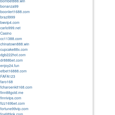
bombet888.win
bonanza99
boonlert1688.com
brazil999
bwvip4.com
carlo999.net
Casino
cc11388.com
chinatown888.win
cupcake88x.com
dgb222hot.com
dr888bet.com
enjoy24.fun
etbet16888.com
FAFA123
faro168
fcharoenkit168.com
finn88gold.me
finnivips.com
fizz169bet.com
fortune99vip.com
fox689ok.com