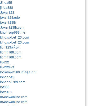
Jinda55
jinda888
Joker123
joker123auto
joker123th
Joker123th.com
khumsup888.me
kingxxxbet123.com
kingxxxbet123.com
lion123สล็อต
lionth168.com
lionth168.com
live22
live22slot
lockdown168 เข้าสู่ระบบ
london45
london6789.com
lot888
lotto432
m4newonline.com
m4newonline.com