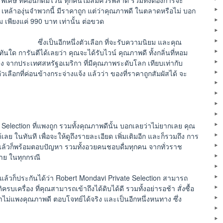
พิเศษ ที่คอนักดื่มไวน์ ทุกคนไม่สมควรพลาด รวมทั้งต้องการจะ
า เหล้าองุ่นจำพวกนี้ มีราคาถูก แต่ว่าคุณภาพดี ในตลาดหรือไม่ บอก
่ม เพียงแค่ 990 บาท เท่านั้น ต่อขวด
ซึ่งเป็นอีกหนึ่งตัวเลือก ที่จะรับความนิยม และคุณ
ันใด การันตีได้เลยว่า คุณจะได้รับไวน์ คุณภาพดี ทั้งกลิ่นที่หอม
รง จากประเทศสหรัฐอเมริกา ที่มีคุณภาพระดับโลก เทียบเท่ากับ
ตัวเลือกที่ค่อนข้างกระจ่างแจ้ง แล้วว่า ของที่ราคาถูกสัมผัสได้ จะ
 Selection ที่แพงถูก รวมทั้งคุณภาพดีนั้น บอกเลยว่าไม่ยากเลย คุณ
เลย ในทันที เพื่อจะให้ดูถึงรายละเอียด เพิ่มเติมอีก และก็รวมถึง การ
ด แล้วก็พร้อมตอบปัญหา รวมทั้งอวยคนชอบดื่มทุกคน จากทั่วราช
มาย ในทุกกรณี
น แล้วก็ประกันได้ว่า Robert Mondavi Private Selection สามารถ
ิครบเครื่อง ที่คุณสามารถเข้าถึงได้ดิบได้ดี รวมทั้งอย่ารอช้า สั่งซื้อ
าคาไม่แพงคุณภาพดี ตอบโจทย์ได้จริง และเป็นอีกหนึ่งหนทาง ซึ่ง