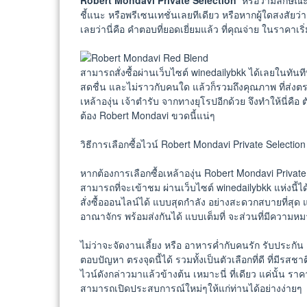
Robert Mondavi Private Selection
หรือว่ามีลักษณะ
ชี้แนะ หรือพรีเซนเทชั่นเลยทีเดียว หรือหากผู้ใดสงสัยว่
เลยว่านี่คือ คำตอบที่ยอดเยี่ยมแล้ว ที่คุณจ่าย ในราคาเริ
สามารถสั่งซื้อผ่านเว็บไซต์ winedailybkk ได้เลยในทันทีท
สดชื่น และไม่ราวกับคนใด แล้วก็รวมถึงคุณภาพ ที่ส่งต
เหล้าองุ่น เจ้าตำรับ จากทางยุโรปอีกด้วย จึงทำให้นี่คือ 
ต้อง Robert Mondavi ขวดนี้แน่ๆ
วิธีการเลือกซื้อไวน์ Robert Mondavi Private Selection
หากต้องการเลือกซื้อเหล้าองุ่น Robert Mondavi Private
สามารถที่จะเข้าชม ผ่านเว็บไซต์ winedailybkk แห่งนี้ได้
สั่งซื้อออนไลน์ได้ แบบสุดกำลัง อย่างสะดวกสบายที่สุ
อาณาจักร พร้อมส่งกันได้ แบบเต็มที่ จะส่วนที่มีความห
ไม่ว่าจะจัดงานเลี้ยง หรือ อาหารค่ำกับคนรัก รับประกั
ตอบปัญหา ตรงจุดนี้ได้ รวมทั้งเป็นตัวเลือกที่ดี ที่มีรสชาต
ไวน์ดังกล่าวมาแล้วข้างต้น เหมาะนี่ ที่เดียว แค่นั้น ร
สามารถเปิดประสบการณ์ใหม่ๆให้แก่ท่านได้อย่างง่ายๆ