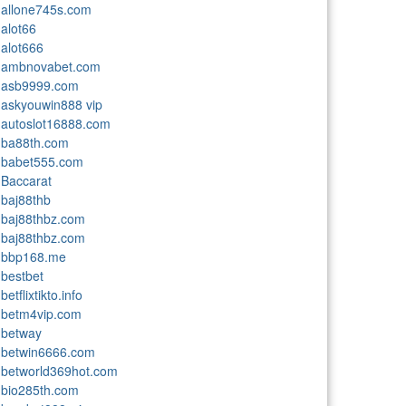
allone745s.com
alot66
alot666
ambnovabet.com
asb9999.com
askyouwin888 vip
autoslot16888.com
ba88th.com
babet555.com
Baccarat
baj88thb
baj88thbz.com
baj88thbz.com
bbp168.me
bestbet
betflixtikto.info
betm4vip.com
betway
betwin6666.com
betworld369hot.com
bio285th.com