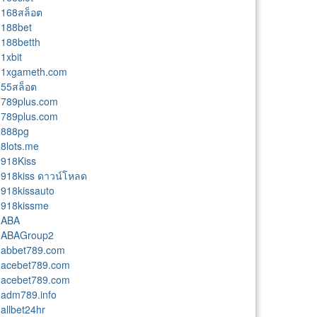
168สล็อต
188bet
188betth
1xbit
1xgameth.com
55สล็อต
789plus.com
789plus.com
888pg
8lots.me
918Kiss
918kiss ดาวน์โหลด
918kissauto
918kissme
ABA
ABAGroup2
abbet789.com
acebet789.com
acebet789.com
adm789.info
allbet24hr