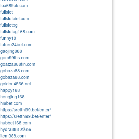
fox689ok.com
fullslot
fullsloteiei.com
fullslotpg
fullslotpg168.com
funny18
future24bet.com
gaojing888
gem99ths.com
goatza888fin.com
gobaza88.com
gobaza88.com
golden4566.net
happy168
hengjing168
hi6bet.com
https://sretthi99.bet/enter/
https://sretthi99.bet/enter/
hubbet168.com
hydra888 สล็อต
item388.com