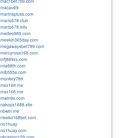
mac1bet789.com
macau69
marinapluss.com
mario678.club
mario678.info
medee989.com
meekin365day.com
megawaysbet789.com
mercyrosa168.com
mfj889xx.com
mia88th.com
mib555s.com
monkey789
msx168.me
msx168.me
mwin9s.com
nakoya1688.site
nbwin.me
niseko168bet.com
no1huay
no1huay.com
okcasino159.com