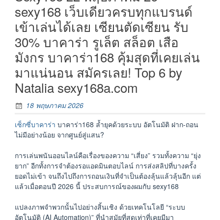
sexy168 เว็บเดียวครบทุกแบรนด์
เข้าเล่นได้เลย เซียนตัดเซียน รับ
30% บาคาร่า รูเล็ต สล็อต เสือ
มังกร บาคาร่า168 คุ้มสุดที่เคยเล่น
มาแน่นอน สมัครเลย! Top 6 by
Natalia sexy168a.com
18 พฤษภาคม 2026
เซ็กซี่บาคาร่า
บาคาร่า168 ล้ำยุคด้วยระบบ อัตโนมัติ ฝาก-ถอน​
ไม่มีอย่างน้อย จากศูนย์สู่แสน?
การเล่นพนันออนไลน์คือเรื่องของความ “เสี่ยง” รวมทั้งความ “ยุ่ง
ยาก” อีกทั้งการจำต้องรอแอดมินตอบไลน์ การส่งสลิปที่บางครั้ง
ยอดไม่เข้า จนถึงไปถึงการถอนเงินที่จำเป็นต้องลุ้นแล้วลุ้นอีก แต่
แล้วเมื่อตอนปี 2026 นี้ ประสบการณ์ของผมกับ sexy168
แปลงภาพจำพวกนั้นไปอย่างสิ้นเชิง ด้วยเทคโนโลยี “ระบบ
อัตโนมัติ (AI Automation)” ที่นำสมัยที่สุดเท่าที่เคยมีมา