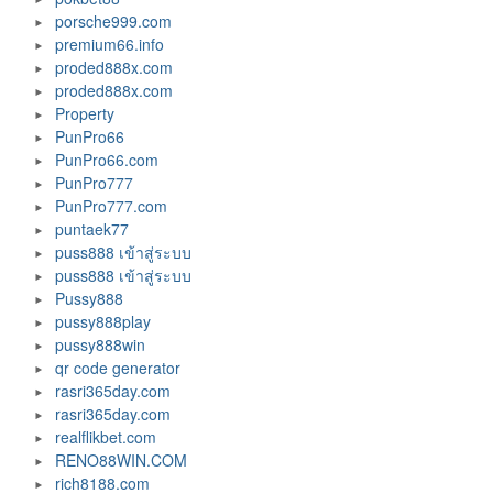
porsche999.com
premium66.info
proded888x.com
proded888x.com
Property
PunPro66
PunPro66.com
PunPro777
PunPro777.com
puntaek77
puss888 เข้าสู่ระบบ
puss888 เข้าสู่ระบบ
Pussy888
pussy888play
pussy888win
qr code generator
rasri365day.com
rasri365day.com
realflikbet.com
RENO88WIN.COM
rich8188.com