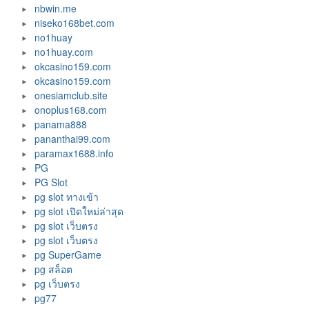
nbwin.me
niseko168bet.com
no1huay
no1huay.com
okcasino159.com
okcasino159.com
onesiamclub.site
onoplus168.com
panama888
pananthai99.com
paramax1688.info
PG
PG Slot
pg slot ทางเข้า
pg slot เปิดใหม่ล่าสุด
pg slot เว็บตรง
pg slot เว็บตรง
pg SuperGame
pg สล็อต
pg เว็บตรง
pg77