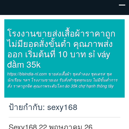
โรงงานขายส่งเสื้อผ้าราคาถูก
ไม่มียอดสั่งขั้นต่ำ คุณภาพส่ง
ออก เริ่มต้นที่ 10 บาท sỉ váy
đầm 35k
https://blsindia-nl.com ขายส่งเสื้อผ้า ชุดลำลอง ชุดเดรส ชุด
นักเรียน ฯลฯ โรงงานขายเอง รับสั่งทำชุดทุกแบบ ไม่มีขั้นต่ำการ
สั่ง ราคาถูกจิต คุณภาพระดับโลก áo 35k chợ hạnh thông tây
ป้ายกำกับ:
sexy168
Sexy168 22 พฤษภาคม 26