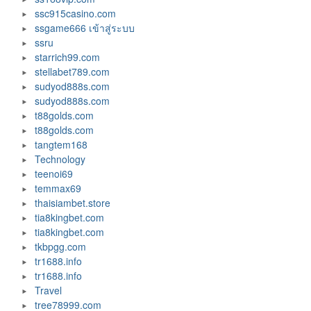
ssc915casino.com
ssgame666 เข้าสู่ระบบ
ssru
starrich99.com
stellabet789.com
sudyod888s.com
sudyod888s.com
t88golds.com
t88golds.com
tangtem168
Technology
teenoi69
temmax69
thaisiambet.store
tia8kingbet.com
tia8kingbet.com
tkbpgg.com
tr1688.info
tr1688.info
Travel
tree78999.com