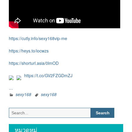
https://cutly.info/sexy168vip-me
https://heys.to/iocwzs
https://shorturl.asia/0lmOD
https://t.co/GV2FZGDmZJ
…
sexy168
sexy168
Search
for:
หมวดหมู่