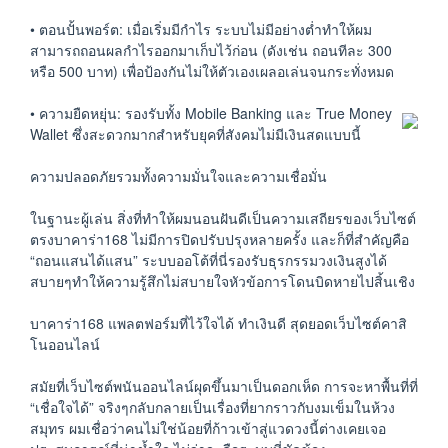
• ตอนปั้นพอร์ต: เมื่อเริ่มมีกำไร ระบบไม่มีอย่างต่ำทำให้ผม
สามารถถอนผลกำไรออกมาเก็บไว้ก่อน (ดังเช่น ถอนทีละ 300
หรือ 500 บาท) เพื่อป้องกันไม่ให้ตัวเองเผลอเล่นจนกระทั่งหมด
• ความยืดหยุ่น: รองรับทั้ง Mobile Banking และ True Money
Wallet ซึ่งสะดวกมากสำหรับยุคที่สังคมไม่มีเงินสดแบบนี้
ความปลอดภัยรวมทั้งความมั่นใจและความเชื่อมั่น
ในฐานะผู้เล่น สิ่งที่ทำให้ผมนอนฝันดีเป็นความเสถียรของเว็บไซต์
ตรงบาคาร่า168 ไม่มีการปิดปรับปรุงหลายครั้ง และก็ที่สำคัญคือ
“ถอนแสนได้แสน” ระบบออโต้ที่นี่รองรับธุรกรรมวงเงินสูงได้
สบายๆทำให้ความรู้สึกไม่สบายใจหัวข้อการโดนบิดหายไปสิ้นเชิง
บาคาร่า168 แพลตฟอร์มที่ไว้ใจได้ ทำเงินดี สุดยอดเว็บไซต์คาสิ
โนออนไลน์
สมัยที่เว็บไซต์พนันออนไลน์ผุดขึ้นมาเป็นดอกเห็ด การจะหาพื้นที่ที่
“เชื่อใจได้” จริงๆกลับกลายเป็นเรื่องที่ยากราวกับงมเข็มในห้วง
สมุทร ผมเชื่อว่าคนไม่ใช่น้อยที่ก้าวเข้าสู่แวดวงนี้ต่างเคยเจอ