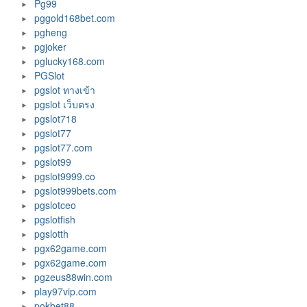
Pg99
pggold168bet.com
pgheng
pgjoker
pglucky168.com
PGSlot
pgslot ทางเข้า
pgslot เว็บตรง
pgslot718
pgslot77
pgslot77.com
pgslot99
pgslot9999.co
pgslot999bets.com
pgslotceo
pgslotfish
pgslotth
pgx62game.com
pgx62game.com
pgzeus88win.com
play97vip.com
pokbet88