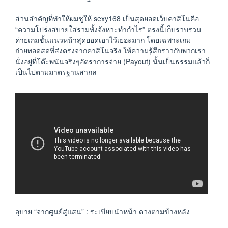
ส่วนสำคัญที่ทำให้ผมชูให้ sexy168 เป็นสุดยอดเว็บคาสิโนคือ
“ความโปร่งสบายใสรวมทั้งจังหวะทำกำไร” ตรงนี้เก็บรวบรวม
ค่ายเกมชั้นแนวหน้าสุดยอดเอาไว้เยอะมาก โดยเฉพาะเกม
ถ่ายทอดสดที่ส่งตรงจากคาสิโนจริง ให้ความรู้สึกราวกับพวกเรา
นั่งอยู่ที่โต๊ะพนันจริงๆอัตราการจ่าย (Payout) นั้นเป็นธรรมแล้วก็
เป็นไปตามมาตรฐานสากล
อุบาย “จากศูนย์สู่แสน” : ระเบียบนำหน้า ดวงตามข้างหลัง