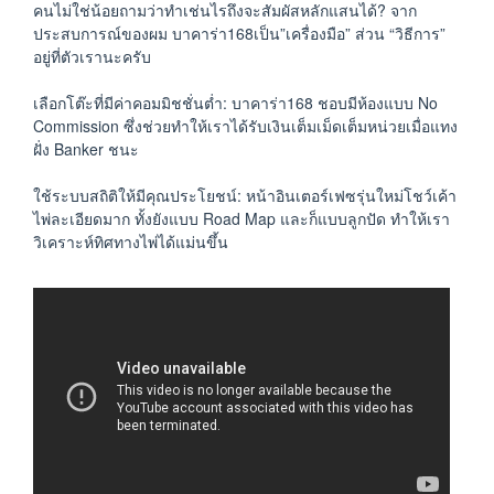
คนไม่ใช่น้อยถามว่าทำเช่นไรถึงจะสัมผัสหลักแสนได้? จาก
ประสบการณ์ของผม บาคาร่า168เป็น”เครื่องมือ” ส่วน “วิธีการ”
อยู่ที่ตัวเรานะครับ
เลือกโต๊ะที่มีค่าคอมมิชชั่นต่ำ: บาคาร่า168 ชอบมีห้องแบบ No
Commission ซึ่งช่วยทำให้เราได้รับเงินเต็มเม็ดเต็มหน่วยเมื่อแทง
ฝั่ง Banker ชนะ
ใช้ระบบสถิติให้มีคุณประโยชน์: หน้าอินเตอร์เฟซรุ่นใหม่โชว์เค้า
ไพ่ละเอียดมาก ทั้งยังแบบ Road Map และก็แบบลูกปัด ทำให้เรา
วิเคราะห์ทิศทางไพ่ได้แม่นขึ้น