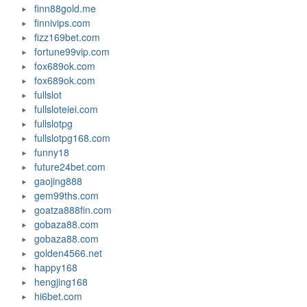
finn88gold.me
finnivips.com
fizz169bet.com
fortune99vip.com
fox689ok.com
fox689ok.com
fullslot
fullsloteiei.com
fullslotpg
fullslotpg168.com
funny18
future24bet.com
gaojing888
gem99ths.com
goatza888fin.com
gobaza88.com
gobaza88.com
golden4566.net
happy168
hengjing168
hi6bet.com