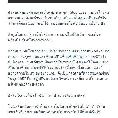
กำหนดจุดมุ่งหมายและก็จุดตัดขาดทุน (Stop Loss): ผมจะไม่เล่น
จวบจนกระทั่งจะร่ำรวยในวันเดียว แม้กระนั้นผมจะเก็บผลกำไร
วันละเล็กละน้อย แล้วก็ใช้ระบบถอนออโต้ดึงเงินออกเมื่อถึงเป้า
ดึงดูดใจบาคาร่า เว็บไซต์บาคาร่าออนไลน์อันดับ 1 ของไทย
พร้อมโปรโมชั่นหลากหลาย
ความประทับใจแรกของ น่ามองบาคาร่า บรรยากาศที่ผิดแผกแตก
ต่างอย่างหรูหรา หนแรกที่ผมได้ยินชื่อ
เซ็กซี่บาคาร่า
ผมรู้สึกว่า
มันก็อาจจะเช่นเดียวกับห้องคาสิโนสดทั่วๆไป แต่พอใช้ลงทะเบียน
เป็นสมาชิกและกดเข้าไปใช้งานจริงๆสิ่งแรกที่สะดุดตาและก็
สร้างความไม่เหมือนอย่างแจ่มแจ้งเป็น “ดีลเลอร์สาวสวยสุดเซ็กซี่
ในชุดบิกินี่” ที่มาปฏิบัติหน้าที่แจกไพ่พร้อมรอยยิ้มแล้วก็การเอนเต
อร์เทนตลอดระยะเวลา
มัดจิตใจด้วยโปรโมชั่นนานาประการที่คุ้มค่าที่สุด
โบนัสต้อนรับสมาชิกใหม่ แจกโบนัสเครดิตฟรีเพิ่มเติมทันทีเมื่อ
ฝากเงินทีแรก ช่วยเพิ่มทุนสำหรับในการพนันได้ตั้งแต่เริ่มต้น