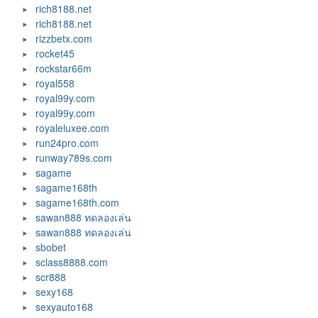
rich8188.net
rich8188.net
rizzbetx.com
rocket45
rockstar66m
royal558
royal99y.com
royal99y.com
royaleluxee.com
run24pro.com
runway789s.com
sagame
sagame168th
sagame168th.com
sawan888 ทดลองเล่น
sawan888 ทดลองเล่น
sbobet
sclass8888.com
scr888
sexy168
sexyauto168